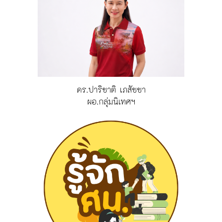
ดร.ปาริชาติ เภสัชชา
ผอ.
กลุ่มนิเทศฯ