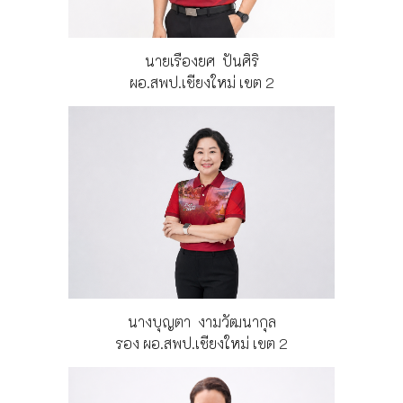
นายเรืองยศ ปันศิริ
ผอ.สพป.เชียงใหม่ เขต 2
นางบุญตา งามวัฒนากุล
รอง ผอ.สพป.เชียงใหม่ เขต 2